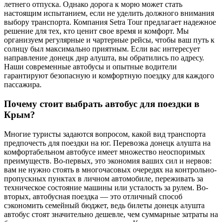
летнего отпуска. Однако дорога к морю может стать
настоящим испытанием, если не уделить должного внимания
выбору транспорта. Компания Setra Tour предлагает надежное
решение для тех, кто ценит свое время и комфорт. Мы
организуем регулярные и чартерные рейсы, чтобы ваш путь к
солнцу был максимально приятным. Если вас интересует
направление донецк днр алушта, вы обратились по адресу.
Наши современные автобусы и опытные водители
гарантируют безопасную и комфортную поездку для каждого
пассажира.
Почему стоит выбрать автобус для поездки в
Крым?
Многие туристы задаются вопросом, какой вид транспорта
предпочесть для поездки на юг. Перевозка донецк алушта на
комфортабельном автобусе имеет множество неоспоримых
преимуществ. Во-первых, это экономия ваших сил и нервов:
вам не нужно стоять в многочасовых очередях на контрольно-
пропускных пунктах в личном автомобиле, переживать за
техническое состояние машины или усталость за рулем. Во-
вторых, автобусная поездка — это отличный способ
сэкономить семейный бюджет, ведь билеты донецк алушта
автобус стоят значительно дешевле, чем суммарные затраты на