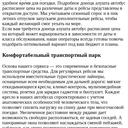
удобное время для поездки. Подробное донецк алушта автобус
расписание цена на различные даты и рейсы представлены в
открытом доступе. Мы учитываем сезонный спрос и в пик
летних отпусков запускаем дополнительные рейсы, чтобы
каждый желающий смог уехать на море.
Если вам требуется донецк алушта автобус расписание цена
на который может варьироваться в зависимости от даты и
класса обслуживания, наши операторы всегда готовы помочь
подобрать оптимальный вариант под ваш бюджет и планы.
Комфортабельный транспортный парк
Основа нашего сервиса — это современные и безопасные
транспортные средства. Для регулярных рейсов мы
используем вместительные туристические лайнеры,
оснащенные всем необходимым для дальней дороги: мягкие
откидывающиеся кресла, климат-контроль, мультимедийная
система, розетки для зарядки гаджетов и биотуалет. Каждое
кресло в наших автобусах спроектировано с учетом
анатомических особенностей человеческого тела, что
позволяет снизить нагрузку на спину даже при многочасовой
поездке. Увеличенное расстояние между рядами дает
возможность свободно расположиться, не задевая соседей. А
панорамные окна позволяют наслаждаться сменой пейзажей,
наблюдая, как степи постепенно сменяются живописными