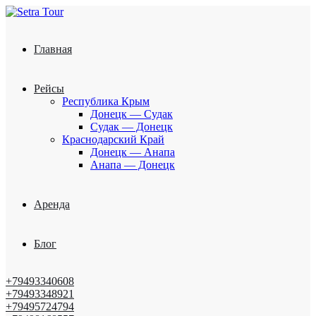
Главная
Рейсы
Республика Крым
Донецк — Судак
Судак — Донецк
Краснодарский Край
Донецк — Анапа
Анапа — Донецк
Аренда
Блог
+79493340608
+79493348921
+79495724794