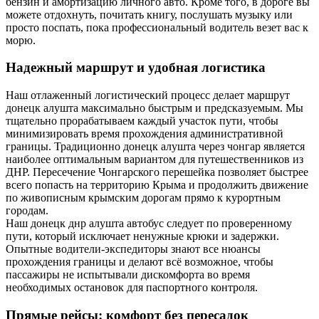
бензин и амортизацию личного авто. Кроме того, в дороге вы
можете отдохнуть, почитать книгу, послушать музыку или
просто поспать, пока профессиональный водитель везет вас к
морю.
Надежный маршрут и удобная логистика
Наш отлаженный логистический процесс делает маршрут
донецк алушта максимально быстрым и предсказуемым. Мы
тщательно прорабатываем каждый участок пути, чтобы
минимизировать время прохождения административной
границы. Традиционно донецк алушта через чонгар является
наиболее оптимальным вариантом для путешественников из
ДНР. Пересечение Чонгарского перешейка позволяет быстрее
всего попасть на территорию Крыма и продолжить движение
по живописным крымским дорогам прямо к курортным
городам.
Наш донецк днр алушта автобус следует по проверенному
пути, который исключает ненужные крюки и задержки.
Опытные водители-экспедиторы знают все нюансы
прохождения границы и делают всё возможное, чтобы
пассажиры не испытывали дискомфорта во время
необходимых остановок для паспортного контроля.
Прямые рейсы: комфорт без пересадок