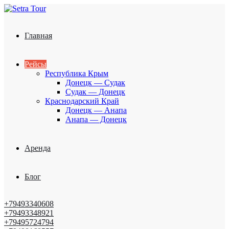
Главная
Рейсы
Республика Крым
Донецк — Судак
Судак — Донецк
Краснодарский Край
Донецк — Анапа
Анапа — Донецк
Аренда
Блог
+79493340608
+79493348921
+79495724794