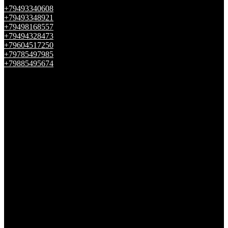
+79493340608
+79493348921
+79498168557
+79494328473
+79604517250
+79785497985
+79885495674
Telegram