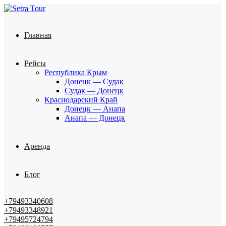
Главная
Рейсы
Республика Крым
Донецк — Судак
Судак — Донецк
Краснодарский Край
Донецк — Анапа
Анапа — Донецк
Аренда
Блог
+79493340608
+79493348921
+79495724794