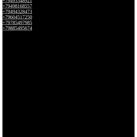
+79493348921
+79498168557
+79494328473
+79604517250
+79785497985
+79885495674
Telegram